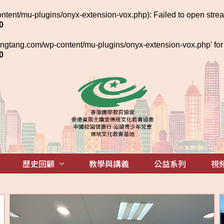
tent/mu-plugins/onyx-extension-vox.php): Failed to open strea
0
ngtang.com/wp-content/mu-plugins/onyx-extension-vox.php' for in
0
歷史回顧
教學與講義
公益系列
視