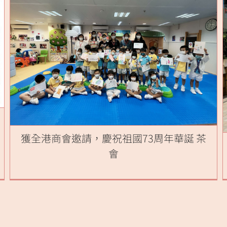
獲全港商會邀請，慶祝祖國73周年華誕 茶
會