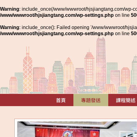
Warning
: include_once(/www/wwwroot/hjsjiangtang.com/wp-con
/www/wwwroot/hjsjiangtang.com/wp-settings.php
on line
50
Warning
: include_once(): Failed opening '/www/wwwroot/hjsjia
/www/wwwroot/hjsjiangtang.com/wp-settings.php
on line
50
Skip
to
content
首頁
專題發送
課程簡述